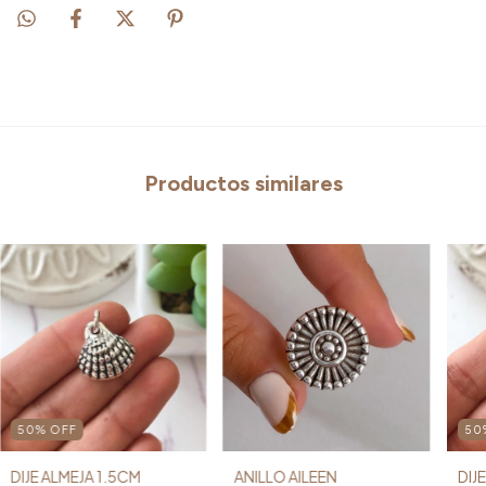
Productos similares
50
%
OFF
50
DIJE ALMEJA 1.5CM
ANILLO AILEEN
DIJ