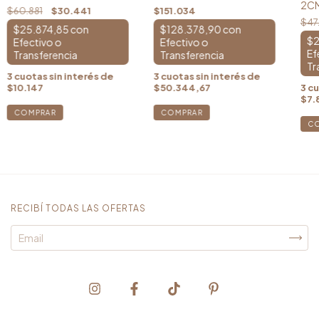
2C
$60.881
$30.441
$151.034
$47
$25.874,85
con
$128.378,90
con
$2
3
cuotas sin interés de
3
cuotas sin interés de
$10.147
$50.344,67
3
cu
$7.
COMPRAR
RECIBÍ TODAS LAS OFERTAS