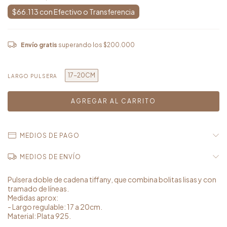
$66.113
con
Envío gratis
superando los
$200.000
17-20CM
LARGO PULSERA
MEDIOS DE PAGO
MEDIOS DE ENVÍO
Pulsera doble de cadena tiffany, que combina bolitas lisas y con
tramado de líneas.
Medidas aprox:
- Largo regulable: 17 a 20cm.
Material: Plata 925.