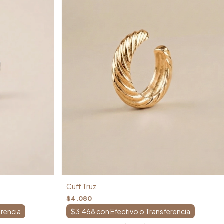
Cuff Truz
$4.080
$3.468
con