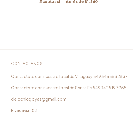
3
cuotas sin interés de
$1.360
CONTACTÁNOS
5493455532837
5493425193955
cielochiccjoyas@gmail.com
Rivadavia 182