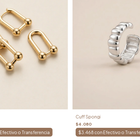
Cuff Spongi
$4.080
$3.468
con