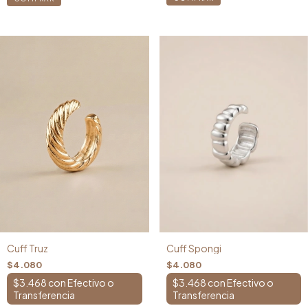
Cuff Spongi
Cuff Truz
$4.080
$4.080
$3.468
con
$3.468
con