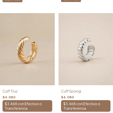
Cuff Spongi
Cuff Truz
$4.080
$4.080
$3.468
con
$3.468
con