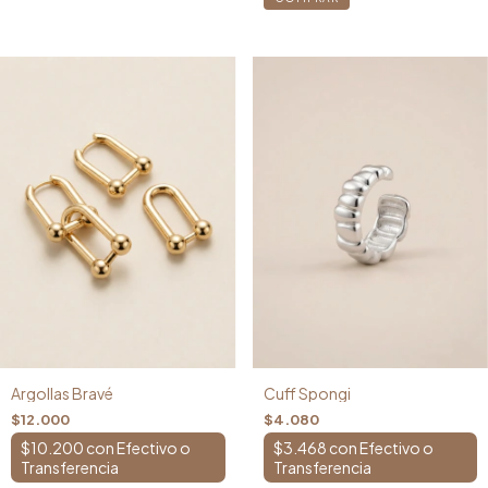
Cuff Spongi
Argollas Bravé
$4.080
$12.000
$3.468
con
$10.200
con