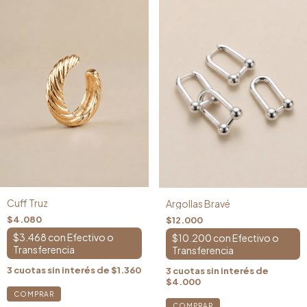
Cuff Truz
Argollas Bravé
$4.080
$12.000
$3.468
con
$10.200
con
3
cuotas sin interés de
$1.360
3
cuotas sin interés de
$4.000