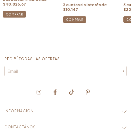
$48.826,67
3
cuotas sin interés de
3
cu
$10.147
$20
COMPRAR
C
RECIBÍ TODAS LAS OFERTAS
INFORMACIÓN
CONTACTÁNOS