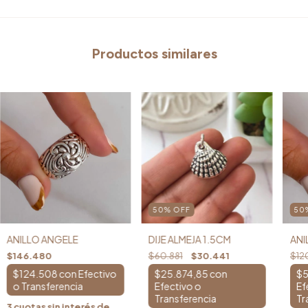
Productos similares
50
%
OFF
50
ANILLO ANGELE
DIJE ALMEJA 1.5CM
ANI
$146.480
$60.881
$30.441
$120
$124.508
con
$25.874,85
con
$5
3
cuotas sin interés de