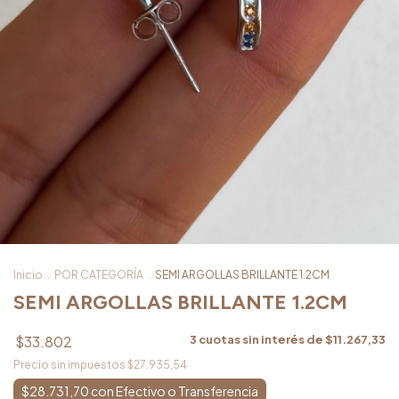
Inicio
.
POR CATEGORÍA
.
SEMI ARGOLLAS BRILLANTE 1.2CM
SEMI ARGOLLAS BRILLANTE 1.2CM
$33.802
3
cuotas sin interés de
$11.267,33
Precio sin impuestos
$27.935,54
$28.731,70
con