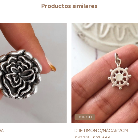
Productos similares
50
%
OFF
DA
DIJE TIMÓN C/NÁCAR 2CM
$47.291
$23.646