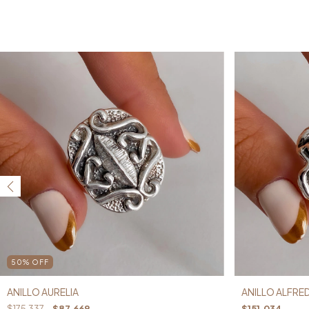
50
%
OFF
ANILLO AURELIA
ANILLO ALFRE
$175.337
$87.669
$151.034