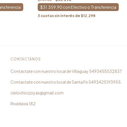
$31.359,90
con
3
cuotas sin interés de
$12.298
CONTACTÁNOS
5493455532837
5493425193955
cielochiccjoyas@gmail.com
Rivadavia 182