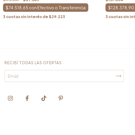
$74.518,65
con
$128.378,90
3
cuotas sin interés de
$29.223
3
cuotas sin in
RECIBÍ TODAS LAS OFERTAS