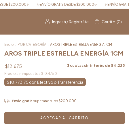
VÍO GRATIS DESDE $200.000✨
✨ENVÍO GRATIS DESDE $200.000✨
Ingresá
/
Registráte
Carrito
(
0
)
Inicio
.
POR CATEGORÍA
.
AROS TRIPLE ESTRELLA ENERGÍA 1CM
AROS TRIPLE ESTRELLA ENERGÍA 1CM
$12.675
3
cuotas sin interés de
$4.225
Precio sin impuestos
$10.475,21
$10.773,75
con
Envío gratis
superando los
$200.000