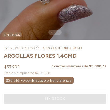
SIN STOCK
Inicio
.
POR CATEGORÍA
.
ARGOLLAS FLORES 1.4CMD
ARGOLLAS FLORES 1.4CMD
$33.902
3
cuotas sin interés de
$11.300,67
Precio sin impuestos
$28.018,18
$28.816,70
con