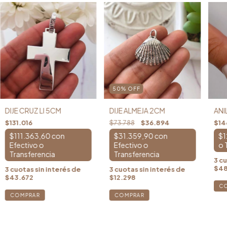
50
%
OFF
DIJE CRUZ LI 5CM
DIJE ALMEJA 2CM
ANI
$131.016
$73.788
$36.894
$14
$111.363,60
con
$31.359,90
con
$1
3
cu
$48
3
cuotas sin interés de
3
cuotas sin interés de
$43.672
$12.298
C