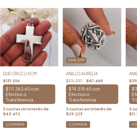
50
%
OFF
DIJE CRUZ LI 5CM
ANILLO AURELIA
ANI
$131.016
$175.337
$87.669
$35
$111.363,60
con
$74.518,65
con
$3
3
cuotas sin interés de
3
cuotas sin interés de
3
cu
$43.672
$29.223
$11
COMPRAR
C