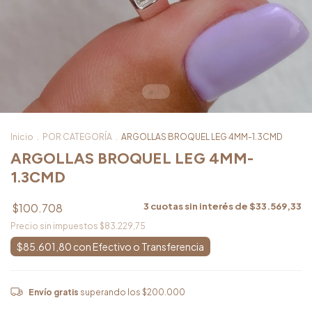
Inicio
.
POR CATEGORÍA
.
ARGOLLAS BROQUEL LEG 4MM-1.3CMD
ARGOLLAS BROQUEL LEG 4MM-
1.3CMD
$100.708
3
cuotas sin interés de
$33.569,33
Precio sin impuestos
$83.229,75
$85.601,80
con
Envío gratis
superando los
$200.000