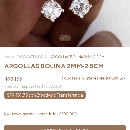
Inicio
.
POR CATEGORÍA
.
ARGOLLAS BOLINA 2MM-2.5CM
ARGOLLAS BOLINA 2MM-2.5CM
$93.155
3
cuotas sin interés de
$31.051,67
Precio sin impuestos
$76.987,60
$79.181,75
con
Envío gratis
superando los
$200.000