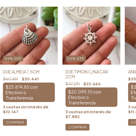
50
%
OFF
50
%
OFF
DIJE ALMEJA 1.5CM
DIJE TIMÓN C/NÁCAR
ANI
2CM
$60.881
$30.441
$35
$47.291
$23.646
$25.874,85
con
$3
$20.099,10
con
3
cuotas sin interés de
3
cu
$10.147
3
cuotas sin interés de
$11
$7.882
C