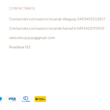
CONTACTÁNOS
5493455532837
5493425193955
cielochiccjoyas@gmail.com
Rivadavia 182