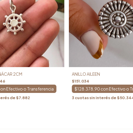
/NÁCAR 2CM
ANILLO AILEEN
646
$151.034
con
$128.378,90
con
terés de
$7.882
3
cuotas sin interés de
$50.34