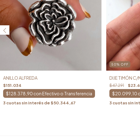
50
%
OFF
ANILLO ALFREDA
DIJE TIMÓN C
$151.034
$47.291
$23.
$128.378,90
con
$20.099,10
3
cuotas sin interés de
$50.344,67
3
cuotas sin in