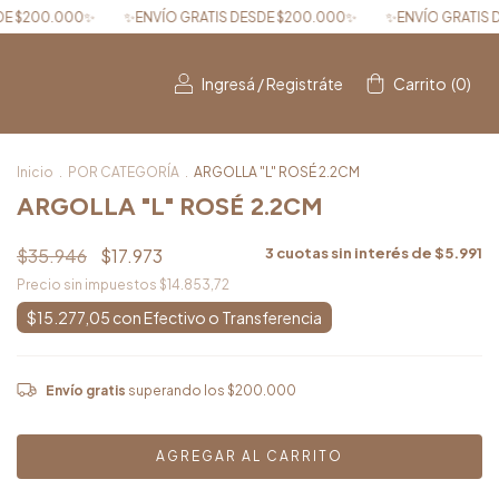
VÍO GRATIS DESDE $200.000✨
✨ENVÍO GRATIS DESDE $200.000✨
Ingresá
/
Registráte
Carrito
(
0
)
Inicio
.
POR CATEGORÍA
.
ARGOLLA "L" ROSÉ 2.2CM
ARGOLLA "L" ROSÉ 2.2CM
$35.946
$17.973
3
cuotas sin interés de
$5.991
Precio sin impuestos
$14.853,72
$15.277,05
con
Envío gratis
superando los
$200.000