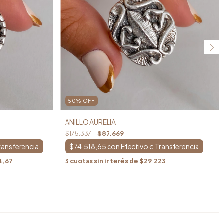
50
%
OFF
ANILLO AURELIA
$175.337
$87.669
$74.518,65
con
4,67
3
cuotas sin interés de
$29.223