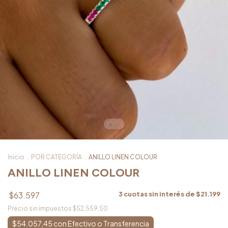
Inicio
.
POR CATEGORÍA
.
ANILLO LINEN COLOUR
ANILLO LINEN COLOUR
$63.597
3
cuotas sin interés de
$21.199
Precio sin impuestos
$52.559,50
$54.057,45
con