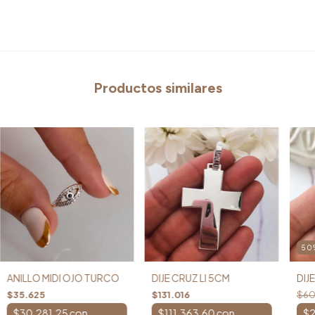
Productos similares
50
ANILLO MIDI OJO TURCO
DIJE CRUZ LI 5CM
DIJ
$35.625
$131.016
$60
$30.281,25
con
$111.363,60
con
$2