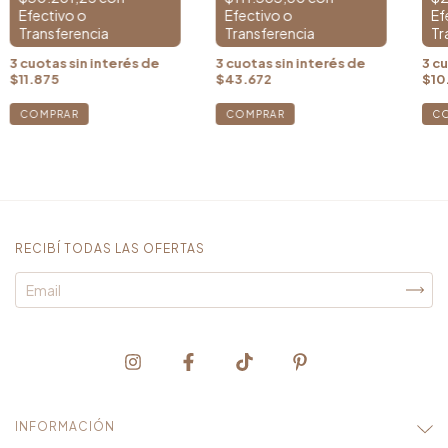
3
cuotas sin interés de
3
cuotas sin interés de
3
cu
$11.875
$43.672
$10
COMPRAR
RECIBÍ TODAS LAS OFERTAS
INFORMACIÓN