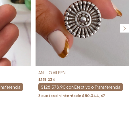
ANILLO AILEEN
$151.034
$128.378,90
con
3
cuotas sin interés de
$50.344,67