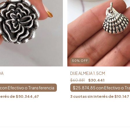
50
%
OFF
DA
DIJE ALMEJA 1.5CM
$60.881
$30.441
con
$25.874,85
con
terés de
$50.344,67
3
cuotas sin interés de
$10.147