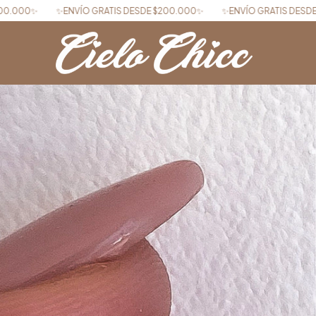
 DESDE $200.000✨
✨ENVÍO GRATIS DESDE $200.000✨
✨ENVÍO GRA