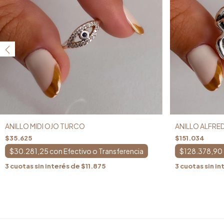
ANILLO MIDI OJO TURCO
ANILLO ALFRE
$35.625
$151.034
$30.281,25
con
$128.378,90
3
cuotas sin interés de
$11.875
3
cuotas sin in