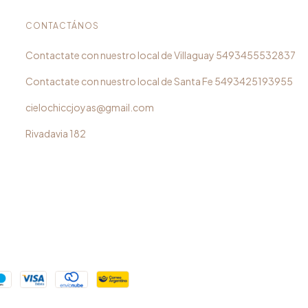
CONTACTÁNOS
5493455532837
5493425193955
cielochiccjoyas@gmail.com
Rivadavia 182