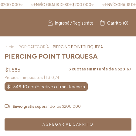
TIS DESDE $200.000✨
✨ENVÍO GRATIS DESDE $200.000✨
✨ENVÍO 
Ingresá
/
Registráte
Carrito
(
0
)
Inicio
.
POR CATEGORÍA
.
PIERCING POINT TURQUESA
PIERCING POINT TURQUESA
$1.586
3
cuotas sin interés de
$528,67
Precio sin impuestos
$1.310,74
$1.348,10
con
Envío gratis
superando los
$200.000