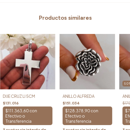
Productos similares
50
DIJE CRUZ LI 5CM
ANILLO ALFREDA
ANI
$131.016
$151.034
$17
$111.363,60
con
$128.378,90
con
$7
3
cuotas sin interés de
3
cuotas sin interés de
3
cu