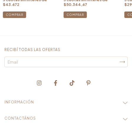
$43.672
$50.344,67
$29
COMPRAR
C
RECIBÍ TODAS LAS OFERTAS
INFORMACIÓN
CONTACTÁNOS