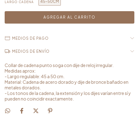
45-50CM
LARGO CADENA
MEDIOS DE PAGO
MEDIOS DE ENVÍO
Collar de cadena punto soga con dije de reloj irregular.
Medidas aprox:
- Largo regulable: 45 a 50 cm.
Material: Cadena de acero dorado y dije de bronce bañado en
metales dorados.
- Los tonos de la cadena, la extensión y los dijes varían entre sí y
pueden no coincidir exactamente.