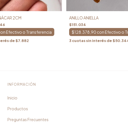
/NÁCAR 2CM
ANILLO ANIELLA
646
$151.034
con
$128.378,90
con
terés de
$7.882
3
cuotas sin interés de
$50.34
INFORMACIÓN
Inicio
Productos
Preguntas Frecuentes