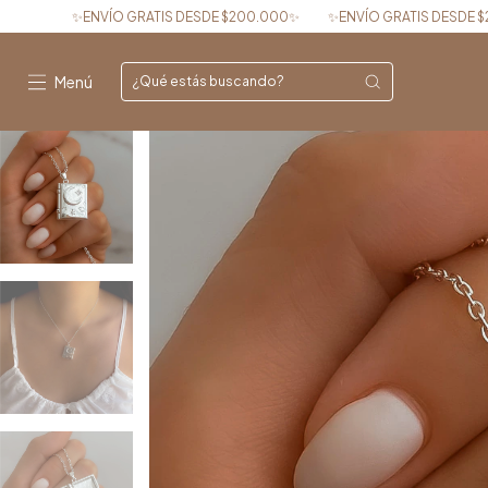
 GRATIS DESDE $200.000✨
✨ENVÍO GRATIS DESDE $200.000✨
✨EN
Menú