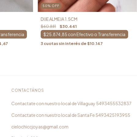
50
%
OFF
DIJE ALMEJA 1.5CM
$60.881
$30.441
$25.874,85
con
4,67
3
cuotas sin interés de
$10.147
CONTACTÁNOS
5493455532837
5493425193955
cielochiccjoyas@gmail.com