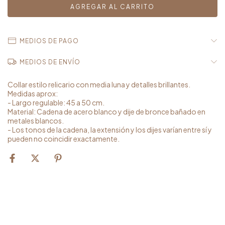
MEDIOS DE PAGO
MEDIOS DE ENVÍO
Collar estilo relicario con media luna y detalles brillantes.
Medidas aprox:
- Largo regulable: 45 a 50 cm.
Material: Cadena de acero blanco y dije de bronce bañado en
metales blancos.
- Los tonos de la cadena, la extensión y los dijes varían entre sí y
pueden no coincidir exactamente.