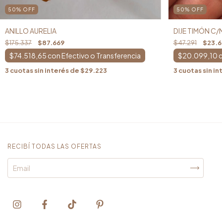
50
%
OFF
50
%
OFF
ANILLO AURELIA
DIJE TIMÓN C
$175.337
$87.669
$47.291
$23.
$74.518,65
con
$20.099,10
3
cuotas sin interés de
$29.223
3
cuotas sin in
RECIBÍ TODAS LAS OFERTAS