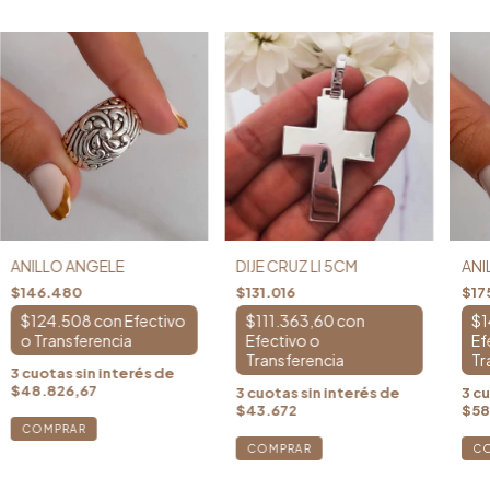
ANILLO ANGELE
DIJE CRUZ LI 5CM
ANI
$146.480
$131.016
$17
$124.508
con
$111.363,60
con
$1
3
cuotas sin interés de
$48.826,67
3
cuotas sin interés de
3
cu
$43.672
$58
COMPRAR
C