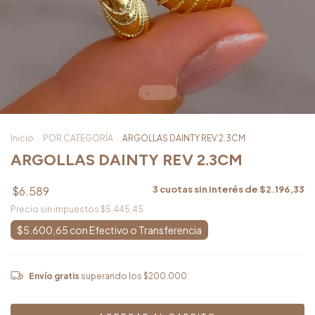
Inicio
.
POR CATEGORÍA
.
ARGOLLAS DAINTY REV 2.3CM
ARGOLLAS DAINTY REV 2.3CM
$6.589
3
cuotas sin interés de
$2.196,33
Precio sin impuestos
$5.445,45
$5.600,65
con
Envío gratis
superando los
$200.000